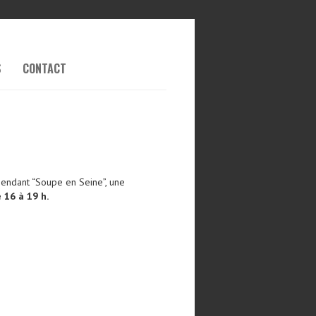
S
CONTACT
pendant “Soupe en Seine”, une
e 16 à 19 h.