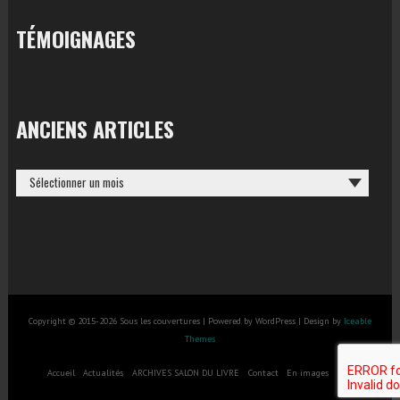
TÉMOIGNAGES
ANCIENS ARTICLES
ANCIENS
ARTICLES
Copyright © 2015-2026 Sous les couvertures | Powered by WordPress | Design by
Iceable
Themes
Accueil
Actualités
ARCHIVES SALON DU LIVRE
Contact
En images
salon