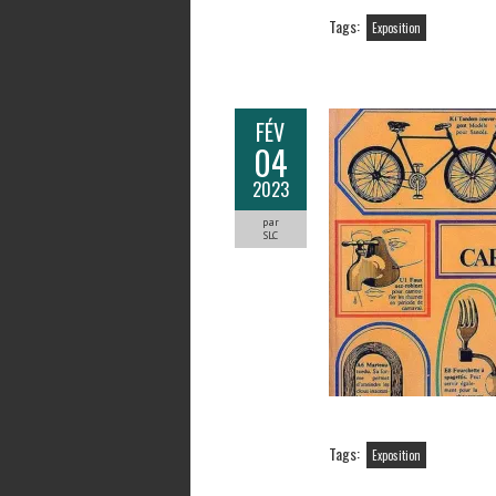
Tags:
Exposition
FÉV
04
2023
par
SLC
Tags:
Exposition