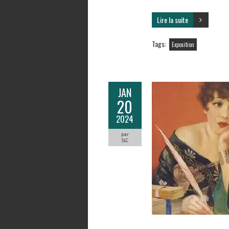
Lire la suite
Tags:
Exposition
JAN
20
2024
par
SLC