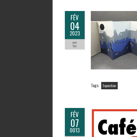
FÉV
04
2023
par
SLC
Tags:
Exposition
FÉV
07
0013