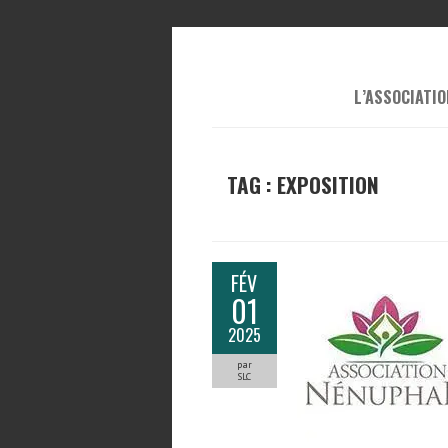
L’ASSOCIATIO
TAG : EXPOSITION
FÉV
01
2025
par
SLC