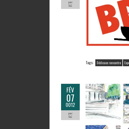
par
SLC
Tags:
Dédicace rencontre
Exp
FÉV
07
0012
par
SLC