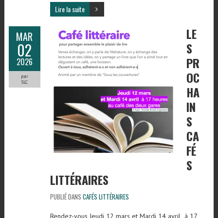
Lire la suite
LE
MAR
02
S
PR
2026
OC
par
SLC
HA
IN
S
CA
FÉ
S
LITTÉRAIRES
PUBLIÉ DANS
CAFÉS LITTÉRAIRES
Rendez-vous Jeudi 12 mars et Mardi 14 avril à 17