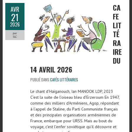
CA
AVR
21
FE
LIT
2026
TÉ
par
SLC
RA
IRE
DU
14 AVRIL 2026
PUBLIÉ DANS
CAFÉS LITTÉRAIRES
Le chant d’Haïganouch, Ian MANOOK LDP, 2023
C’est la suite de l’oiseau bleu d’Erzeroum En 1947,
comme des milliers d’Arméniens, Agop, répondant
à l’appel de Staline, du Parti Communiste français
et des principales organisations arméniennes de
France, embarque pour URSS. Mais au bout du
voyage, c’est l’enfer soviétique qu’il découvre et