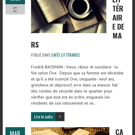
TÉR
par
SLC
AIR
E DE
MA
RS
PUBLIÉ DANS
CAFÉS LITTÉRAIRES
Fredrik BACKMAN : Vieux, râleur et suicidaire : la
Vie selon Ove : Depuis que sa femme est décédée
et qu’il a été licencié Ove, cinquante- neuf ans,
grincheux et dépressif, erre dans sa maison, fait
des rondes de sécurité dans le quartier pour
vérifier que tout est en ordre, engueule les
résidents de son lotissement et se…
Lire la suite
CA
MAR