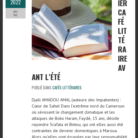
IER
2022
CA
par
SLC
FÉ
LIT
TÉ
RA
IRE
AV
ANT L’ÉTÉ
PUBLIÉ DANS
CAFÉS LITTÉRAIRES
Djaïli AMADOU AMAL (auteure des Impatientes) :
Cœur de Sahel Dans l’extrême nord du Cameroun
où sévissent le changement climatique et les
attaques de Boko Haram, Faydé, 15 ans, décide
rejoindre Srafata et Bintou, qui ont elles aussi été
contraintes de devenir domestiques à Maroua.
Alors qu’elles sont écrasées par leur responsabilité