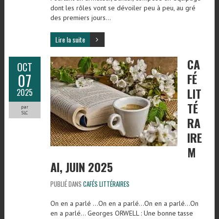
dont les rôles vont se dévoiler peu à peu, au gré
des premiers jours…
Lire la suite
CA
OCT
07
FÉ
LIT
2025
TÉ
par
SLC
RA
IRE
M
AI, JUIN 2025
PUBLIÉ DANS
CAFÉS LITTÉRAIRES
On en a parlé …On en a parlé…On en a parlé…On
en a parlé… Georges ORWELL : Une bonne tasse