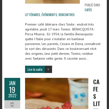
PUBLIÉ DANS
CAFÉS
LITTÉRAIRES
,
ÉVÉNEMENTS
,
RENCONTRES
Premier café littéraire chez Smile : endroit très
agréable. jeudi 17 mars Tonino BENACQUISTA :
Porca Miseria : En 1954, la famille Benacquista
quitte l’Italie pour s’installer en banlieue
parisienne. Les parents, Cesare et Elena, connaîtront
le sort des déracinés. Dans ce bouleversant récit
des origines, leur petit dernier, Tonino, restitue
avec fantaisie cette geste. Il raconte aussi…
Lire la suite
CA
JAN
19
FE
S
2022
LIT
par
SLC