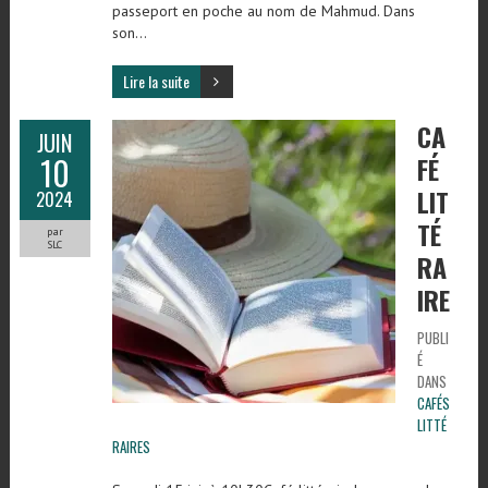
passeport en poche au nom de Mahmud. Dans
son…
Lire la suite
CA
JUIN
10
FÉ
LIT
2024
TÉ
par
SLC
RA
IRE
PUBLI
É
DANS
CAFÉS
LITTÉ
RAIRES