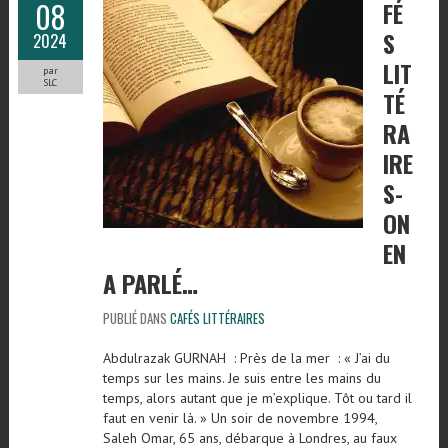
08
FÉ
S
2024
LIT
par
SLC
TÉ
RA
IRE
S-
ON
EN
A PARLÉ…
PUBLIÉ DANS
CAFÉS LITTÉRAIRES
Abdulrazak GURNAH : Près de la mer : « J’ai du
temps sur les mains. Je suis entre les mains du
temps, alors autant que je m’explique. Tôt ou tard il
faut en venir là. » Un soir de novembre 1994,
Saleh Omar, 65 ans, débarque à Londres, au faux