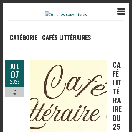
CATÉGORIE : CAFÉS LITTÉRAIRES
CA
JUIL
07
FÉ
LIT
2026
TÉ
par
SLC
RA
IRE
DU
25