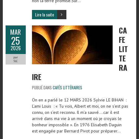
non la terre promise.Sur…
Lire la suite
CA
MAR
25
FE
LIT
2026
TE
par
SLC
RA
IRE
PUBLIÉ DANS
CAFÉS LITTÉRAIRES
On en a parlé le 12 MARS 2026 Sylvie LE BIHAN :
L’ami Louis : « Tu vois, Albert et moi, on ne s’est pas
connu, on s’est reconnu. Il m’a sauvé….car il est
arrivé dans ma vie à un moment où je croyais le
bonheur impossible ». En 1976 Elisabeth Daguin
est engagée par Bernard Pivot pour préparer…