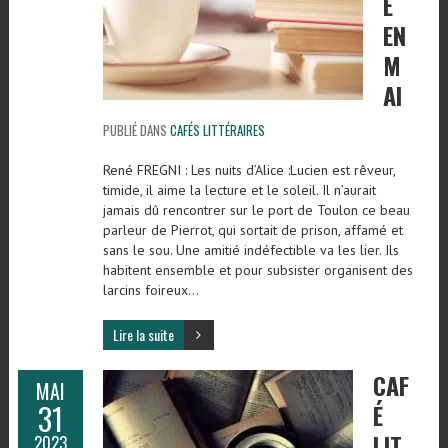
É
EN
M
AI
PUBLIÉ DANS
CAFÉS LITTÉRAIRES
René FREGNI : Les nuits d’Alice :Lucien est rêveur,
timide, il aime la lecture et le soleil. Il n’aurait
jamais dû rencontrer sur le port de Toulon ce beau
parleur de Pierrot, qui sortait de prison, affamé et
sans le sou. Une amitié indéfectible va les lier. Ils
habitent ensemble et pour subsister organisent des
larcins foireux…
Lire la suite
CAF
MAI
31
É
LIT
2023