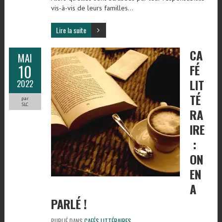
vis-à-vis de leurs familles…
Lire la suite
CA
MAI
10
FÉ
LIT
2022
TÉ
par
SLC
RA
IRE
:
ON
EN
A
PARLÉ !
PUBLIÉ DANS
CAFÉS LITTÉRAIRES