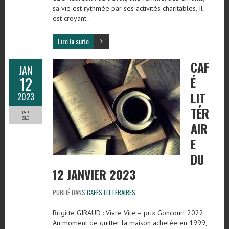
sa vie est rythmée par ses activités charitables. Il
est croyant…
Lire la suite
CAF
JAN
12
É
LIT
2023
TÉR
par
SLC
AIR
E
DU
12 JANVIER 2023
PUBLIÉ DANS
CAFÉS LITTÉRAIRES
Brigitte GIRAUD : Vivre Vite – prix Goncourt 2022
Au moment de quitter la maison achetée en 1999,