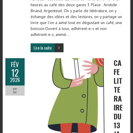
heures au café des deux gares 3 Place . Aristide
Briand, Argenteuil. On y parle de littérature, on y
échange des idées et des lectures, on y partage un
livre que l’on a aimé tout en dégustant un café, une
boisson.Ouvert à tous, adhérent-e-s et non
adhérent-e-s, animé…
Lire la suite
CA
FÉV
12
FE
LIT
2026
TE
par
SLC
RA
IRE
DU
13