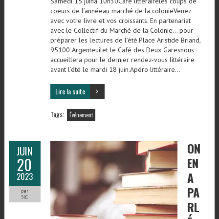
Samedi 15 juinà 10h30Café littéraireles coups de
coeurs de l’annéeau marché de la colonieVenez
avec votre livre et vos croissants. En partenariat
avec le Collectif du Marché de la Colonie… pour
préparer les lectures de l’été.Place Aristide Briand,
95100 Argenteuilet le Café des Deux Garesnous
accueillera pour le dernier rendez-vous littéraire
avant l’été le mardi 18 juin.Apéro littéraire…
Lire la suite
Tags:
Événement
ON
JUIN
20
EN
A
2023
PA
par
SLC
RL