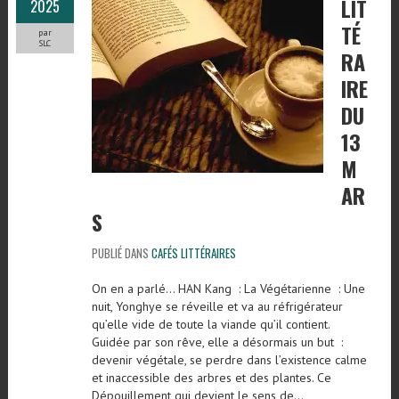
LIT
2025
TÉ
par
SLC
RA
IRE
DU
13
M
AR
S
PUBLIÉ DANS
CAFÉS LITTÉRAIRES
On en a parlé… HAN Kang : La Végétarienne : Une
nuit, Yonghye se réveille et va au réfrigérateur
qu’elle vide de toute la viande qu’il contient.
Guidée par son rêve, elle a désormais un but :
devenir végétale, se perdre dans l’existence calme
et inaccessible des arbres et des plantes. Ce
Dépouillement qui devient le sens de…