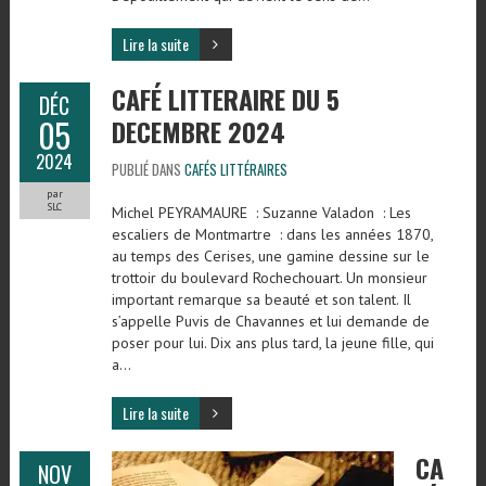
Lire la suite
CAFÉ LITTERAIRE DU 5
DÉC
05
DECEMBRE 2024
2024
PUBLIÉ DANS
CAFÉS LITTÉRAIRES
par
SLC
Michel PEYRAMAURE : Suzanne Valadon : Les
escaliers de Montmartre : dans les années 1870,
au temps des Cerises, une gamine dessine sur le
trottoir du boulevard Rochechouart. Un monsieur
important remarque sa beauté et son talent. Il
s’appelle Puvis de Chavannes et lui demande de
poser pour lui. Dix ans plus tard, la jeune fille, qui
a…
Lire la suite
CA
NOV