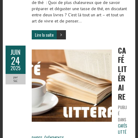
de thé : Quoi de plus chaleureux que de savoir
préparer et déguster une tasse de thé, en discutant
entre deux livres ? C’est là tout un art – et tout un
art de vivre et de penser…
Lire la suite
CA
JUIN
24
FÉ
LIT
2025
ÉR
par
SLC
AI
RE
PUBLI
É
DANS
CAFÉS
LITTÉ
RAIRES
,
ÉVÉNEMENTS