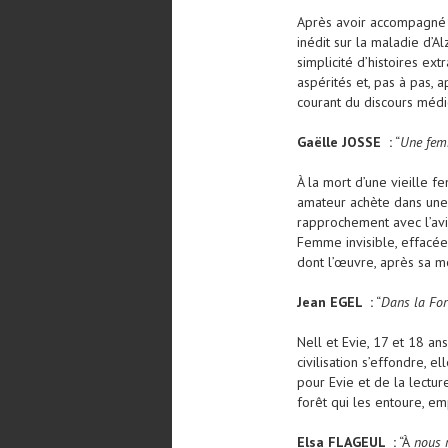
Après avoir accompagné p
inédit sur la maladie d’A
simplicité d’histoires ex
aspérités et, pas à pas, 
courant du discours médic
Gaëlle JOSSE :
“
Une fem
À la mort d’une vieille f
amateur achète dans une 
rapprochement avec l’avi
Femme invisible, effacée
dont l’œuvre, après sa m
Jean EGEL :
“
Dans la For
Nell et Evie, 17 et 18 an
civilisation s’effondre, e
pour Evie et de la lecture
forêt qui les entoure, emp
Elsa FLAGEUL :
“À
nous r