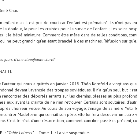
René Char.
 enfant mais il est pris de court car l’enfant est prématuré. Ils n’ont pas 
la douleur, la peur, les craintes pour la survie de l’enfant ; les soins hosp
iques ; le bébé miniature. Comment être mère dans de telles conditions, comm
ui ne peut grandir qu’en étant branché à des machines. Réflexion sur qu’est
.
s jours d’une stupéfiante clarté”
ENATTI.
 l’auteur qui nous a quittés en janvier 2018. Théo Kornfeld a vingt ans qua
donné devant l’avancée des troupes soviétiques. Il n’a qu’un seul but : ret
va rencontrer des déportés errants sur les chemins, blessés au plus profon
chez eux, ayant la crainte de ne rien retrouver. Certains sont solitaires, d’a
après l’horreur vécue. Au cours de son voyage, l’image de sa mère Yetti, 
ncontrer Madeleine qui connaît son père. Elle lui fera découvrir un autre
. C’est le récit d’une résurrection, comment concilier passé et présent, c
E :
“
Tobie Lolness”
– Tome 1 : La vie suspendue.