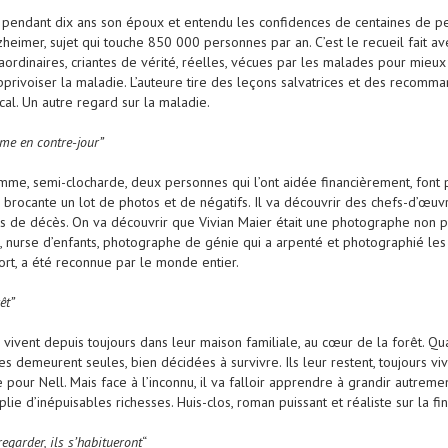
endant dix ans son époux et entendu les confidences de centaines de per
lzheimer, sujet qui touche 850 000 personnes par an. C’est le recueil fait
traordinaires, criantes de vérité, réelles, vécues par les malades pour mie
apprivoiser la maladie. L’auteure tire des leçons salvatrices et des recomm
al. Un autre regard sur la maladie.
me en contre-jour”
emme, semi-clocharde, deux personnes qui l’ont aidée financièrement, font p
brocante un lot de photos et de négatifs. Il va découvrir des chefs-d’œuvr
s de décès. On va découvrir que Vivian Maier était une photographe non p
, nurse d’enfants, photographe de génie qui a arpenté et photographié le
ort, a été reconnue par le monde entier.
êt”
s vivent depuis toujours dans leur maison familiale, au cœur de la forêt. Q
lles demeurent seules, bien décidées à survivre. Ils leur restent, toujours v
 pour Nell. Mais face à l’inconnu, il va falloir apprendre à grandir autremen
lie d’inépuisables richesses. Huis-clos, roman puissant et réaliste sur la fin 
egarder, ils s’habitueront
“