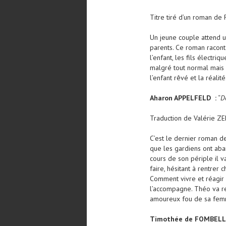
Titre tiré d’un roman de 
Un jeune couple attend un
parents. Ce roman raconte 
l’enfant, les fils électr
malgré tout normal mais q
l’enfant rêvé et la réalité
Aharon APPELFELD :
“
De
Traduction de Valérie Z
C’est le dernier roman de
que les gardiens ont aban
cours de son périple il 
faire, hésitant à rentrer 
Comment vivre et réagir 
l’accompagne. Théo va re
amoureux fou de sa femme
Timothée de FOMBELL