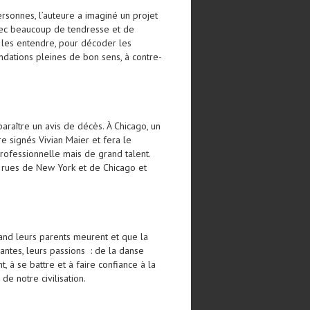
sonnes, l’auteure a imaginé un projet
 avec beaucoup de tendresse et de
ux les entendre, pour décoder les
andations pleines de bon sens, à contre-
araître un avis de décès. À Chicago, un
e signés Vivian Maier et fera le
rofessionnelle mais de grand talent.
s rues de New York et de Chicago et
uand leurs parents meurent et que la
ivantes, leurs passions : de la danse
t, à se battre et à faire confiance à la
de notre civilisation.