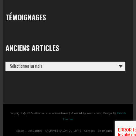
TÉMOIGNAGES
ANCIENS ARTICLES
ANCIENS
ARTICLES
Copyright © 2015-2026 Sous les couvertures | Powered by WordPress | Design by
Iceable
Themes
Accueil
Actualités
ARCHIVES SALON DU LIVRE
Contact
En images
salon