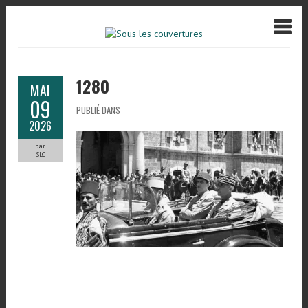
1280
MAI
09
PUBLIÉ DANS
2026
par
SLC