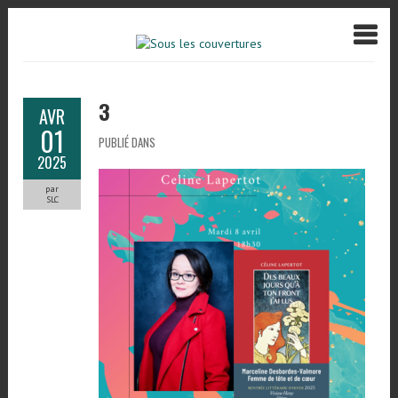
3
AVR
01
PUBLIÉ DANS
2025
par
SLC