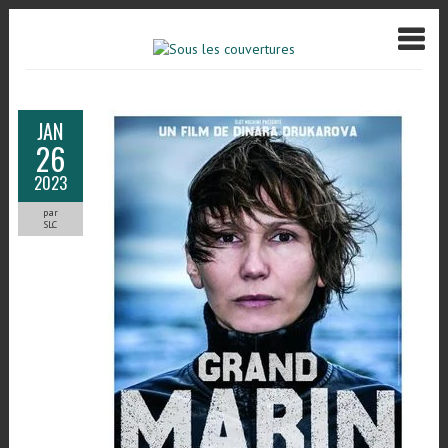
JAN
26
2023
par
SLC