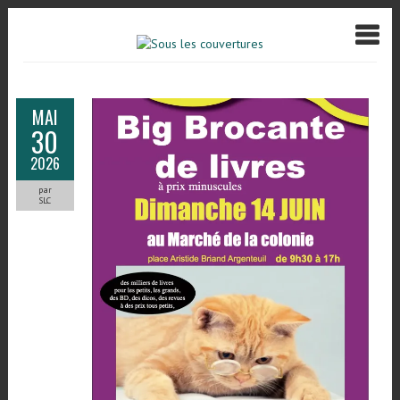
MAI
30
2026
par
SLC