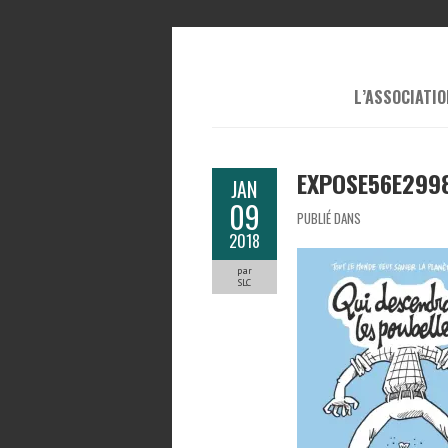
L’ASSOCIATIO
EXPOSE56E299
JAN
09
PUBLIÉ DANS
2018
par
SLC