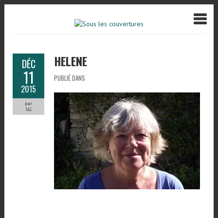
HELENE
DÉC
11
PUBLIÉ DANS
2015
par
SLC