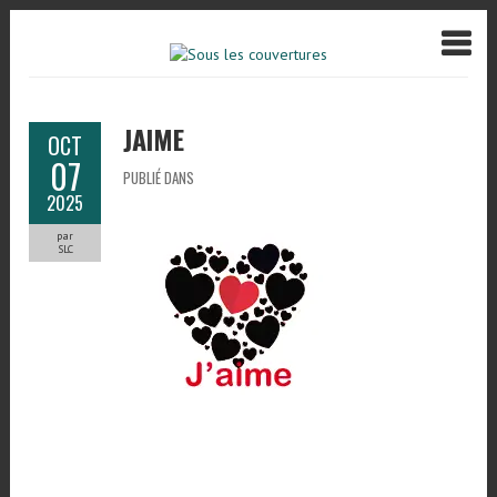
JAIME
OCT
07
PUBLIÉ DANS
2025
par
SLC