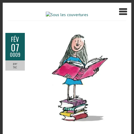
FÉV
07
0009
par
SLC