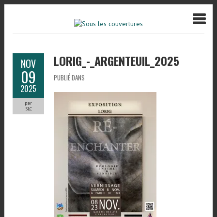
LORIG_-_ARGENTEUIL_2025
NOV
09
PUBLIÉ DANS
2025
par
SLC