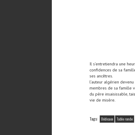
Il s’entretiendra une heu
confidences de sa famill
ses ancêtres.
l’auteur algérien devenu
membres de sa famille ve
du père insaisissable, ta
vie de misère.
Tags:
Dédicace
Table ronde