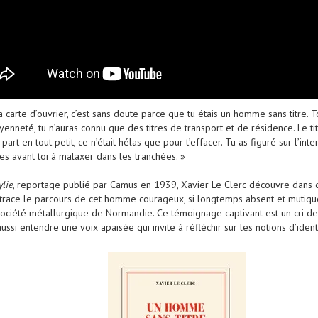
 ta carte d’ouvrier, c’est sans doute parce que tu étais un homme sans titre. 
neté, tu n’auras connu que des titres de transport et de résidence. Le titre e
 part en tout petit, ce n’était hélas que pour t’effacer. Tu as figuré sur l’
res avant toi à malaxer dans les tranchées. »
ylie
, reportage publié par Camus en 1939, Xavier Le Clerc découvre dans
retrace le parcours de cet homme courageux, si longtemps absent et mutiqu
été métallurgique de Normandie. Ce témoignage captivant est un cri de ré
aussi entendre une voix apaisée qui invite à réfléchir sur les notions d’identi