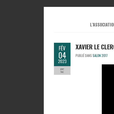
L’ASSOCIATIO
XAVIER LE CLER
FÉV
04
PUBLIÉ DANS
SALON 2017
2023
par
SLC